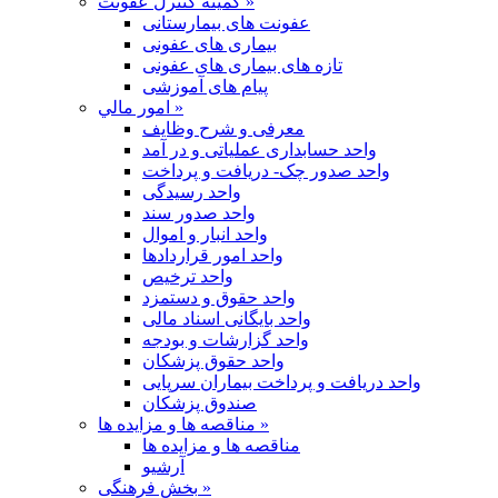
کمیته کنترل عفونت »
عفونت های بیمارستانی
بیماری های عفونی
تازه های بیماری های عفونی
پیام های آموزشی
امور مالي »
معرفی و شرح وظایف
واحد حسابداری عملیاتی و در آمد
واحد صدور چک- دریافت و پرداخت
واحد رسیدگی
واحد صدور سند
واحد انبار و اموال
واحد امور قراردادها
واحد ترخیص
واحد حقوق و دستمزد
واحد بایگانی اسناد مالی
واحد گزارشات و بودجه
واحد حقوق پزشکان
واحد دریافت و پرداخت بیماران سرپایی
صندوق پزشکان
مناقصه ها و مزایده ها »
مناقصه ها و مزایده ها
آرشیو
بخش فرهنگی »