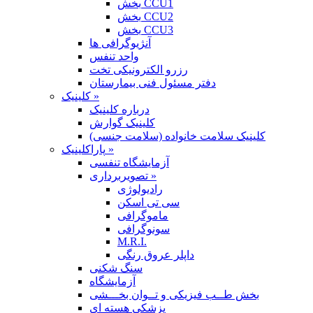
بخش CCU1
بخش CCU2
بخش CCU3
آنژیوگرافی ها
واحد تنفس
رزرو الکترونیکی تخت
دفتر مسئول فنی بیمارستان
کلینیک »
درباره کلینیک
کلینیک گوارش
کلینیک سلامت خانواده (سلامت جنسی)
پاراکلینیک »
آزمایشگاه تنفسی
تصویربرداری »
رادیولوژی
سی تی اسکن
ماموگرافی
سونوگرافی
M.R.I.
داپلر عروق رنگی
سنگ شکنی
آزمایشگاه
بخش طــب فیزیکی و تــوان بخـــشی
پزشکی هسته ای