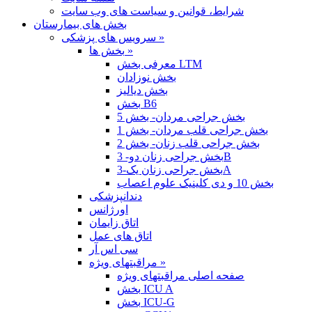
شرایط، قوانین و سیاست های وب سایت
بخش های بیمارستان
سرویس های پزشکی »
بخش ها »
معرفی بخش LTM
بخش نوزادان
بخش دیالیز
بخش B6
بخش جراحی مردان- بخش 5
بخش جراحی قلب مردان- بخش 1
بخش جراحی قلب زنان- بخش 2
بخش جراحی زنان دو- 3B
بخش جراحی زنان یک-3A
بخش 10 و دی کلینیک علوم اعصاب
دندانپزشکی
اورژانس
اتاق زایمان
اتاق های عمل
سی اس آر
مراقبتهای ویژه »
صفحه اصلی مراقبتهای ویژه
بخش ICU A
بخش ICU-G