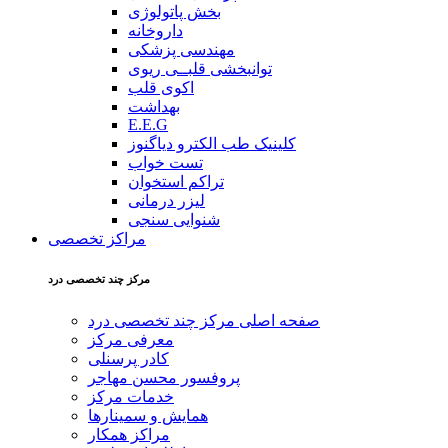
بخش پاتولوژی
داروخانه
مهندسی پزشکی
توانبخشی قلبــی ریوی
اکوی قلب
بهداشت
E.E.G
کلینیک طب الکترو دیاگنوز
تست خواب
تراکم استخوان
لیزر درمانی
شنوایی سنجی
مراکز تخصصی
مركز چند تخصصی درد
صفحه اصلی مركز چند تخصصی درد
معرفی مرکز
کادر پرسنلی
پروفسور محسن مهاجر
خدمات مرکز
همایش و سمینارها
مراکز همکار